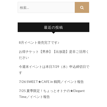
最近の投稿
8月イベント発売完了です♪
お得チケット【男券】【出放題】是非ご活用く
ださい
今週末イベントは本日7/29（水）申込締切日で
す
7/26 SWEET★CAFE in 鶴岡／イベント報告
7/25 夏季限定！ちょっとオトナの★Elegant
Time／イベント報告