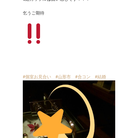
乞うご期待
#個室お見合い
#山形市
#合コン
#結婚