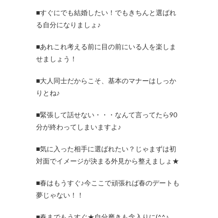
■すぐにでも結婚したい！でもきちんと選ばれ
る自分になりましょ♪
■あれこれ考える前に目の前にいる人を楽しま
せましょう！
■大人同士だからこそ、基本のマナーはしっか
りとね♪
■緊張して話せない・・・なんて言ってたら90
分が終わってしまいますよ♪
■気に入った相手に選ばれたい？じゃまずは初
対面でイメージが決まる外見から整えましょ★
■春はもうすぐ♪今ここで頑張れば春のデートも
夢じゃない！！
■春までもうすぐ★自分磨きも念入りに(^^♪