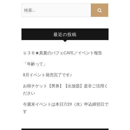
最近の投稿
Ｕ３６★真夏のパフェCAFE／イベント報告
「年齢って」
8月イベント発売完了です♪
お得チケット【男券】【出放題】是非ご活用く
ださい
今週末イベントは本日7/29（水）申込締切日で
す