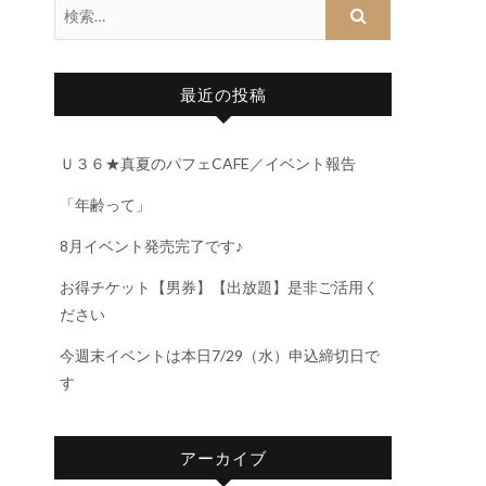
最近の投稿
Ｕ３６★真夏のパフェCAFE／イベント報告
「年齢って」
8月イベント発売完了です♪
お得チケット【男券】【出放題】是非ご活用く
ださい
今週末イベントは本日7/29（水）申込締切日で
す
アーカイブ