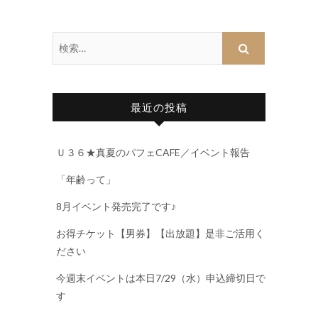
最近の投稿
Ｕ３６★真夏のパフェCAFE／イベント報告
「年齢って」
8月イベント発売完了です♪
お得チケット【男券】【出放題】是非ご活用く
ださい
今週末イベントは本日7/29（水）申込締切日で
す