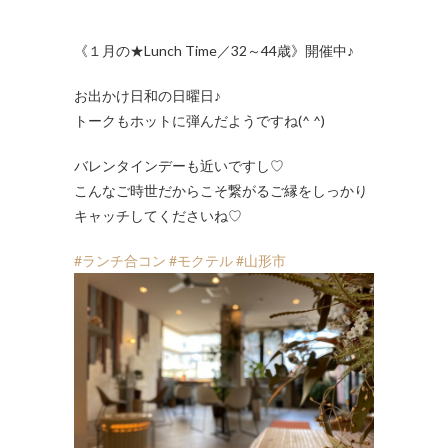
《１月の★Lunch Time／32～44歳》開催中♪
お出かけ日和の日曜日♪
トークもホットに弾んだようですね(^ ^)
バレンタインデーも近いですし♡
こんなご時世だからこそ繋がるご縁をしっかり
キャッチしてくださいね♡
#ランチ合コン
#モクテル
#山形市