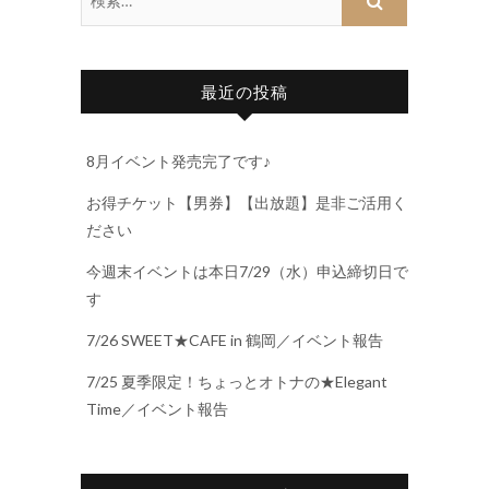
最近の投稿
8月イベント発売完了です♪
お得チケット【男券】【出放題】是非ご活用く
ださい
今週末イベントは本日7/29（水）申込締切日で
す
7/26 SWEET★CAFE in 鶴岡／イベント報告
7/25 夏季限定！ちょっとオトナの★Elegant
Time／イベント報告