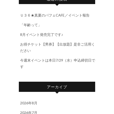
Ｕ３６★真夏のパフェCAFE／イベント報告
「年齢って」
8月イベント発売完了です♪
お得チケット【男券】【出放題】是非ご活用く
ださい
今週末イベントは本日7/29（水）申込締切日で
す
アーカイブ
2026年8月
2026年7月