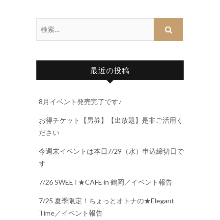
最近の投稿
8月イベント発売完了です♪
お得チケット【男券】【出放題】是非ご活用く
ださい
今週末イベントは本日7/29（水）申込締切日で
す
7/26 SWEET★CAFE in 鶴岡／イベント報告
7/25 夏季限定！ちょっとオトナの★Elegant
Time／イベント報告