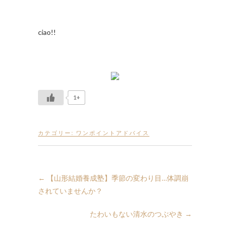
ciao!!
1+
カテゴリー:
ワンポイントアドバイス
←
【山形結婚養成塾】季節の変わり目…体調崩
されていませんか？
たわいもない清水のつぶやき
→