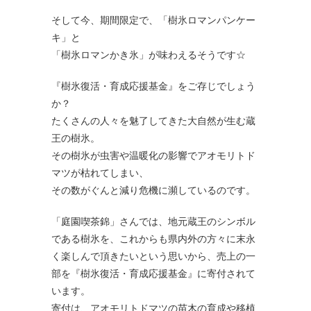
そして今、期間限定で、「樹氷ロマンパンケー
キ」と
「樹氷ロマンかき氷」が味わえるそうです☆
『樹氷復活・育成応援基金』をご存じでしょう
か？
たくさんの人々を魅了してきた大自然が生む蔵
王の樹氷。
その樹氷が虫害や温暖化の影響でアオモリトド
マツが枯れてしまい、
その数がぐんと減り危機に瀕しているのです。
「庭園喫茶錦」さんでは、地元蔵王のシンボル
である樹氷を、これからも県内外の方々に末永
く楽しんで頂きたいという思いから、売上の一
部を『樹氷復活・育成応援基金』に寄付されて
います。
寄付は、アオモリトドマツの苗木の育成や移植